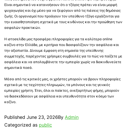
Είναι σημαντικό να κατανοήσουν ότι ο τζόγος πρέπει να είναι μορφή
ψυχαγωγίας και όχι μέσο για να ξεφύγουν από τις πιέσεις της δημόσιας
ζωής. Οι οργανισμοί που προάγουν τον υπεύθυνο τζόγο εργάζονται για
την ευαισθητοποίηση σχετικά με τους κινδύνους και την προώθηση των
ασφαλών πρακτικών.
Η ιστοσελίδα μας προσφέρει πληροφορίες για τα καλύτερα online
καζίνο στην Ελλάδα, με κριτήρια που διασφαλίζουν την ασφάλεια και
την αξιοπιστία. Δίνουμε έμφαση στη σημασία της υπεύθυνης
συμμετοχής, παρέχοντας χρήσιμες συμβουλές για το πώς να παίζετε με
ασφάλεια και να απολαμβάνετε την εμπειρία χωρίς να διακινδυνεύετε
σημαντικά ποσά.
Μέσα από τις κριτικές μας, οι χρήστες μπορούν να βρουν πληροφορίες
σχετικά με τις ταχύτητες πληρωμών, τα μπόνους και τις γενικές
εμπειρίες χρήστη. Έτσι, όλοι οι παίκτες, ανεξαρτήτως φήμης, μπορούν
να διασκεδάσουν με ασφάλεια και υπευθυνότητα στον κόσμο των
καζίνο.
Published
June 23, 2026
By
Admin
Categorized as
public