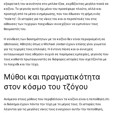
εξαιρετική του ικανότητα στο μπλάκτζακ, κερδίζοντας μεγάλα ποσά σε
καζίνο. Το γεγονός αυτό όχι μόνο του προσέφερε πλούτο, αλλά και
προσοχή από τα μέσα ενημέρωσης, που του έδωσαν τη φήμη ενός
“παίκτη”. Οι ιστορίες για τις νίκες του και οι περιπέτειές του στις
αίθουσες των τυχερών παιχνιδιών συνεχίζουν να εμπνέουν τους
θαυμαστές του.
Η σύνδεση των διασημότητων με τα καζίνο δεν είναι περιορισμένη σε
ηθοποιούς. Αθλητές όπως ο Michael Jordan έχουν επίσης γίνει γνωστοί
για τις τυχερές τους επιλογές. Η έντονη πίεση και οι συνεχείς
ανταγωνισμοί τους οδηγούν συχνά σε παρόμοιες εμπειρίες, γεγονός που
τους καθιστά πρωταγωνιστές σε διάφορες ιστορίες που σχετίζονται με
το παιχνίδι και την τύχη.
Μύθοι και πραγματικότητα
στον κόσμο του τζόγου
Ανάμεσα στους μύθους που περιβάλλουν τα καζίνο είναι η πεποίθηση ότι
οι διάσημοι έχουν πάντα την τύχη με το μέρος τους. Οι ιστορίες που
λέγονται για τις μεγάλες νίκες τους ενισχύουν αυτήν την πεποίθηση,