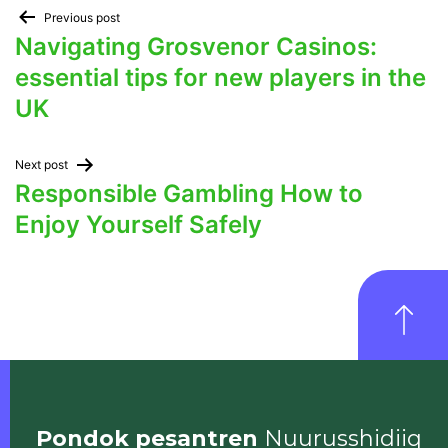
Previous post
Navigating Grosvenor Casinos:
essential tips for new players in the
UK
Next post
Responsible Gambling How to
Enjoy Yourself Safely
Pondok pesantren
Nuurusshidiiq