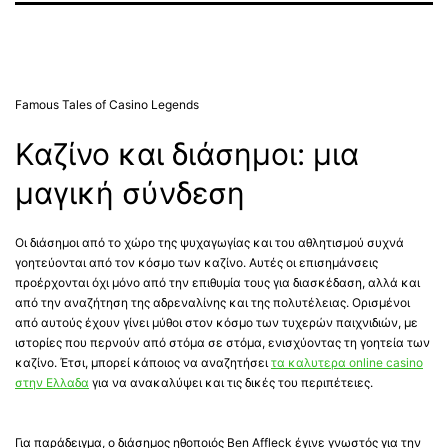
Famous Tales of Casino Legends
Καζίνο και διάσημοι: μια
μαγική σύνδεση
Οι διάσημοι από το χώρο της ψυχαγωγίας και του αθλητισμού συχνά
γοητεύονται από τον κόσμο των καζίνο. Αυτές οι επισημάνσεις
προέρχονται όχι μόνο από την επιθυμία τους για διασκέδαση, αλλά και
από την αναζήτηση της αδρεναλίνης και της πολυτέλειας. Ορισμένοι
από αυτούς έχουν γίνει μύθοι στον κόσμο των τυχερών παιχνιδιών, με
ιστορίες που περνούν από στόμα σε στόμα, ενισχύοντας τη γοητεία των
καζίνο. Έτσι, μπορεί κάποιος να αναζητήσει
τα καλυτερα online casino
στην Ελλαδα
για να ανακαλύψει και τις δικές του περιπέτειες.
Για παράδειγμα, ο διάσημος ηθοποιός Ben Affleck έγινε γνωστός για την