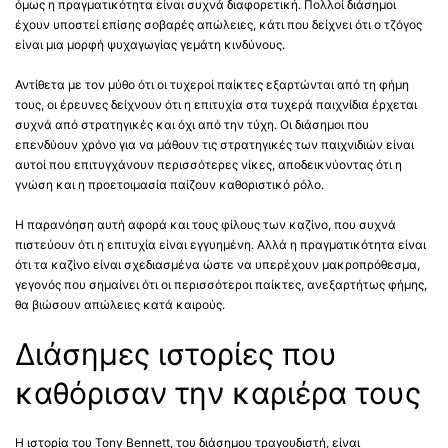
όμως η πραγματικότητα είναι συχνά διαφορετική. Πολλοί διάσημοι
έχουν υποστεί επίσης σοβαρές απώλειες, κάτι που δείχνει ότι ο τζόγος
είναι μια μορφή ψυχαγωγίας γεμάτη κινδύνους.
Αντίθετα με τον μύθο ότι οι τυχεροί παίκτες εξαρτώνται από τη φήμη
τους, οι έρευνες δείχνουν ότι η επιτυχία στα τυχερά παιχνίδια έρχεται
συχνά από στρατηγικές και όχι από την τύχη. Οι διάσημοι που
επενδύουν χρόνο για να μάθουν τις στρατηγικές των παιχνιδιών είναι
αυτοί που επιτυγχάνουν περισσότερες νίκες, αποδεικνύοντας ότι η
γνώση και η προετοιμασία παίζουν καθοριστικό ρόλο.
Η παρανόηση αυτή αφορά και τους φίλους των καζίνο, που συχνά
πιστεύουν ότι η επιτυχία είναι εγγυημένη. Αλλά η πραγματικότητα είναι
ότι τα καζίνο είναι σχεδιασμένα ώστε να υπερέχουν μακροπρόθεσμα,
γεγονός που σημαίνει ότι οι περισσότεροι παίκτες, ανεξαρτήτως φήμης,
θα βιώσουν απώλειες κατά καιρούς.
Διάσημες ιστορίες που
καθόρισαν την καριέρα τους
Η ιστορία του Tony Bennett, του διάσημου τραγουδιστή, είναι