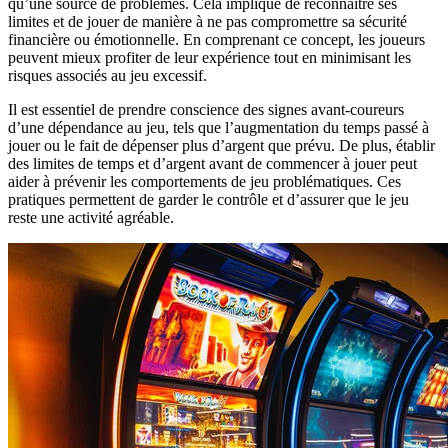
qu’une source de problèmes. Cela implique de reconnaître ses
limites et de jouer de manière à ne pas compromettre sa sécurité
financière ou émotionnelle. En comprenant ce concept, les joueurs
peuvent mieux profiter de leur expérience tout en minimisant les
risques associés au jeu excessif.
Il est essentiel de prendre conscience des signes avant-coureurs
d’une dépendance au jeu, tels que l’augmentation du temps passé à
jouer ou le fait de dépenser plus d’argent que prévu. De plus, établir
des limites de temps et d’argent avant de commencer à jouer peut
aider à prévenir les comportements de jeu problématiques. Ces
pratiques permettent de garder le contrôle et d’assurer que le jeu
reste une activité agréable.