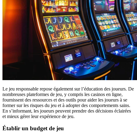
Le jeu responsable repose également sur l’éducation des joueurs. De
nombreuses plateformes de jeu, y compris les casinos en ligne,
fournissent des ressources et des outils pour aider les joueurs à se
former sur les risques du jeu et à adopter des comportements sains.
En s’informant, les joueurs peuvent prendre des décisions éclairées
et mieux gérer leur expérience de jeu.
Établir un budget de jeu