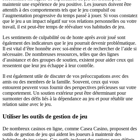
maintenir une expérience de jeu positive. Les joueurs doivent être
attentifs à des comportements tels que le jeu compulsif ou
l’augmentation progressive du temps passé à jouer. Si vous constatez
que le jeu a un impact négatif sur vos relations personnelles ou votre
travail, il est peut-être temps de réévaluer vos habitudes de jeu.
Les sentiments de culpabilité ou de honte après avoir joué sont
également des indicateurs que le jeu pourrait devenir problématique.
Il est vital d’être honnête avec soi-même et de rechercher de l’aide si
nécessaire. De nombreuses ressources, telles que des lignes
d’assistance et des groupes de soutien, existent pour aider ceux qui
ressentent que leur jeu échappe à leur contrôle.
Il est également utile de discuter de vos préoccupations avec des
amis ou des membres de la famille. Souvent, ceux qui vous
entourent peuvent vous fournir des perspectives précieuses sur votre
comportement. Un soutien extérieur peut être déterminant pour
surmonter des défis liés à la dépendance au jeu et pour rétablir une
relation saine avec le jeu.
Utiliser les outils de gestion de jeu
De nombreux casinos en ligne, comme Casea Casino, proposent des
outils de gestion de jeu qui aident les joueurs à maintenir des
habitudes de jeu saines. Ces outils incluent des options pour définir