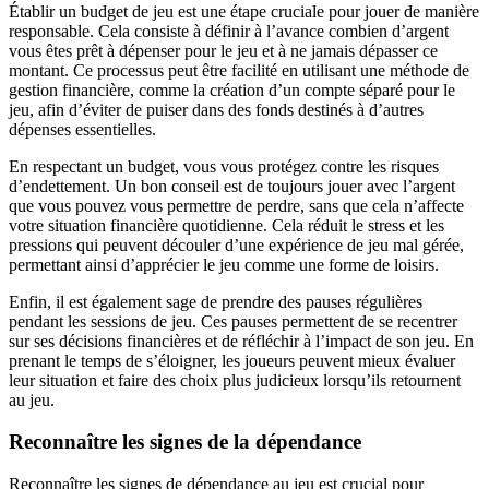
Établir un budget de jeu est une étape cruciale pour jouer de manière
responsable. Cela consiste à définir à l’avance combien d’argent
vous êtes prêt à dépenser pour le jeu et à ne jamais dépasser ce
montant. Ce processus peut être facilité en utilisant une méthode de
gestion financière, comme la création d’un compte séparé pour le
jeu, afin d’éviter de puiser dans des fonds destinés à d’autres
dépenses essentielles.
En respectant un budget, vous vous protégez contre les risques
d’endettement. Un bon conseil est de toujours jouer avec l’argent
que vous pouvez vous permettre de perdre, sans que cela n’affecte
votre situation financière quotidienne. Cela réduit le stress et les
pressions qui peuvent découler d’une expérience de jeu mal gérée,
permettant ainsi d’apprécier le jeu comme une forme de loisirs.
Enfin, il est également sage de prendre des pauses régulières
pendant les sessions de jeu. Ces pauses permettent de se recentrer
sur ses décisions financières et de réfléchir à l’impact de son jeu. En
prenant le temps de s’éloigner, les joueurs peuvent mieux évaluer
leur situation et faire des choix plus judicieux lorsqu’ils retournent
au jeu.
Reconnaître les signes de la dépendance
Reconnaître les signes de dépendance au jeu est crucial pour