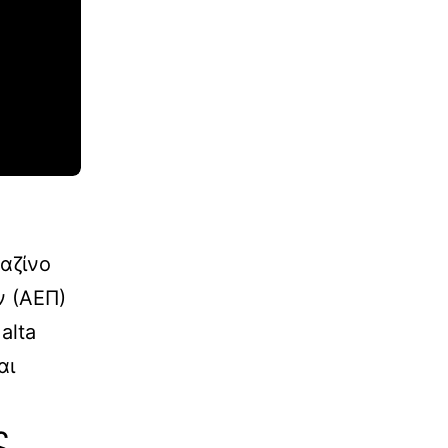
καζίνο
ν (ΑΕΠ)
alta
αι
ς