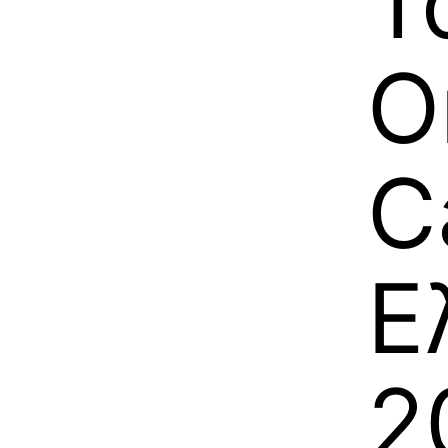
Τ
O
C
Ε
2