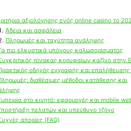
Κριτήρια αξιολόγησης ενός online casino το 20
Άδεια και ασφάλεια
Πληρωμές και ταχύτητα ανάληψης
 Τα πιο ελκυστικά μπόνους καλωσορίσματος
 Συγκριτικός πίνακας κορυφαίων καζίνο στην 
 Πρακτικός οδηγός εγγραφής και επαλήθευσης
 Πληρωμές: διαθέσιμες μέθοδοι κατάθεσης και
άληψης
Εμπειρία στο κινητό: εφαρμογές και mobile we
 Υποστήριξη πελατών και υπεύθυνο τζόγο
Συχνές απορίες (FAQ)