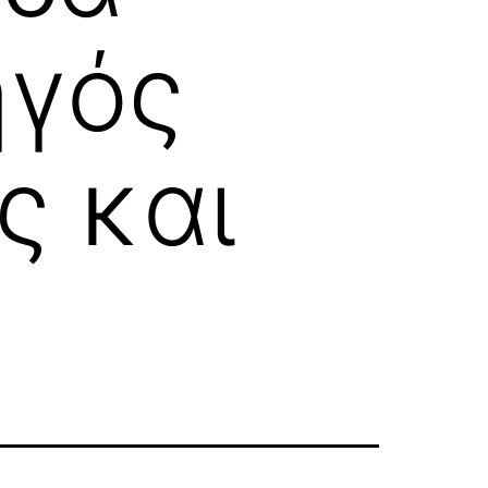
ηγός
ς και