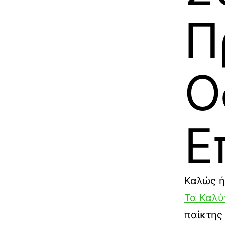
Π
Ο
Ε
Καλώς ή
Τα Καλύ
παίκτης 