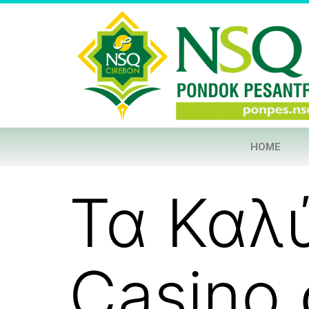
HOME
Τα Καλύ
Casino