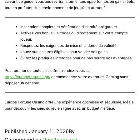
suivant ce guide, vous pouvez transformer ces opportunités en gains réels,
tout en profitant d’un environnement de jeu sûr et attractif.
Inscription complète et vérification d’identité obligatoire.
Activez vos bonus via codes ou directement sur votre compte
joueur.
Respectez les exigences de mise et la durée de validité.
Jouez sur les titres éligibles pour valider vos gains.
Évitez les pratiques interdites pour ne pas perdre vos avantages.
Pour profiter de toutes les offres, rendez-vous sur
https://europefortune.app/
et commencez votre aventure iGaming sans
déposer un centime.
Europe Fortune Casino offre une expérience optimisée et sécurisée, idéale
pour découvrir les joies du jeu en ligne avec un budget maîtrisé.
Published
January 11, 2026
By
Categorized as
Uncategorized