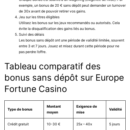
exemple, un bonus de 20 € sans dépôt peut demander un turnover
de 30x avant de pouvoir retirer vos gains.
Jeu sur les titres éligibles
Utilisez les bonus sur les jeux recommandés ou autorisés. Cela
évite la disqualification des gains liés au bonus.
Suivi des délais
Les bonus sans dépôt ont une période de validité limitée, souvent
entre 3 et 7 jours. Jouez et misez durant cette période pour ne
pas perdre l’offre.
Tableau comparatif des
bonus sans dépôt sur Europe
Fortune Casino
Montant
Exigence de
Type de bonus
Validité
moyen
mise
Crédit gratuit
10-30 €
25x – 40x
5 jours