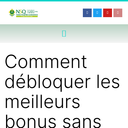
Comment
débloquer les
meilleurs
bonus sans