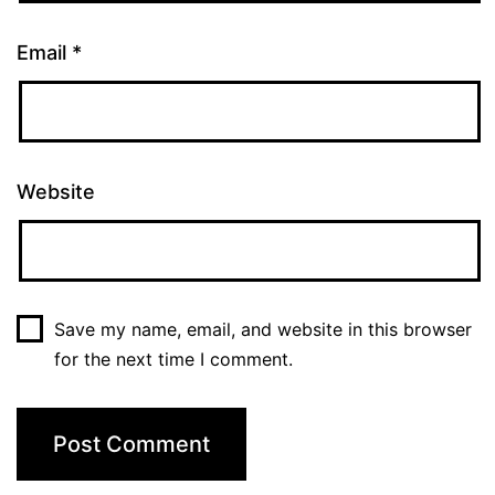
Email
*
Website
Save my name, email, and website in this browser
for the next time I comment.