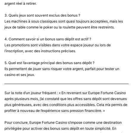
argent réel à retirer.
3. Quels jeux sont souvent exclus des bonus ?
Les machines à sous classiques sont quasi toujours acceptées, mais les
jeux de table comme le poker ou la roulette peuvent être restreints.
4. Comment savoir si un bonus sans dépôt est actif ?
Les promotions sont visibles dans votre espace joueur ou lors de
l’inscription, avec des instructions précises.
5. Quel est l’avantage principal des bonus sans dépôt ?
Ils permettent de jouer sans risquer votre argent, parfait pour tester un
casino et ses jeux.
Sur la note d’un joueur fréquent : « En revenant sur Europe Fortune Casino
après plusieurs mois, j’ai constaté que les offres sans dépôt sont devenues
plus généreuses, avec des conditions plus accessibles. Cela m’a permis de
profiter à nouveau de l’expérience sans pression financière. »
Pour conclure, Europe Fortune Casino s’impose comme une destination
privilégiée pour activer des bonus sans dépôt en toute simplicité. En