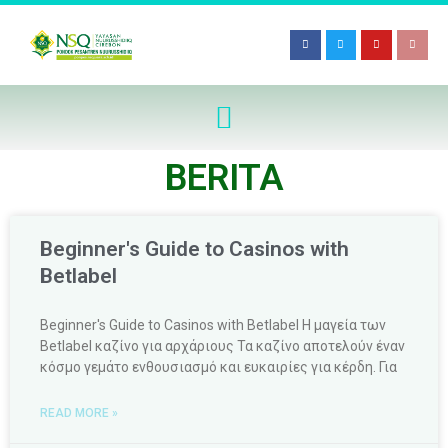
BERITA
Beginner's Guide to Casinos with
Betlabel
Beginner's Guide to Casinos with Betlabel Η μαγεία των
Betlabel καζίνο για αρχάριους Τα καζίνο αποτελούν έναν
κόσμο γεμάτο ενθουσιασμό και ευκαιρίες για κέρδη. Για
READ MORE »