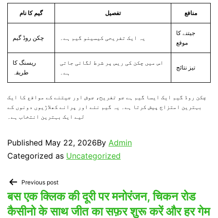
منافع
تفصیل
گیم کا نام
جیتنے کا
یہ ایک تفریحی کیسینو گیم ہے۔
چکن روڈ گیم
موقع
اس میں چکن کی ریس پر شرط لگائی جاتی
ریسنگ کا
تیز نتائج
ہے۔
طریقہ
چکن روڈ گیم ایک ایسا گیم ہے جو تفریح، جوش اور جیتنے کے مواقع کا ایک
بہترین امتزاج پیش کرتا ہے۔ یہ گیم نئے اور پرانے کھلاڑیوں دونوں کے
لیے ایک بہترین انتخاب ہے۔
Published
May 22, 2026
By
Admin
Categorized as
Uncategorized
Previous post
बस एक क्लिक की दूरी पर मनोरंजन, चिकन रोड
कैसीनो के साथ जीत का सफ़र शुरू करें और हर गेम