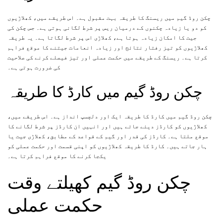
چکن روڈ گیم میں ریسنگ کا طریقہ بہت مقبول ہے۔ اس طریقے میں، کھلاڑیوں
کو دو یا زیادہ چکنوں کے درمیان ریس پر شرط لگانی ہوتی ہے۔ جس چکن کی
جیت کا امکان زیادہ ہوتا ہے، کھلاڑی اس پر شرط لگاتا ہے۔ یہ طریقہ
کھلاڑیوں کو تیز رفتار نتائج اور زیادہ انعامات جیتنے کا موقع فراہم
کرتا ہے۔ ریسنگ کے طریقے میں حکمت عملی اور تیز فیصلے کرنے کی صلاحیت
کی ضرورت ہوتی ہے۔
چکن روڈ گیم میں کارڈ کا طریقہ
چکن روڈ گیم میں کارڈ کا طریقہ ایک اور دلچسپ انداز ہے۔ اس طریقے میں،
کھلاڑیوں کو کارڈز دیئے جاتے ہیں اور انہیں ان کارڈز پر شرط لگانے کا
موقع ملتا ہے۔ کارڈز کی قدر اور گیم کے قواعد کے مطابق، کھلاڑی جیت یا
ہار جاتے ہیں۔ کارڈ کا طریقہ کھلاڑیوں کو اپنی قسمت اور حکمت عملی کو
یکجا کرنے کا موقع فراہم کرتا ہے۔
چکن روڈ گیم کھیلتے وقت
حکمت عملی