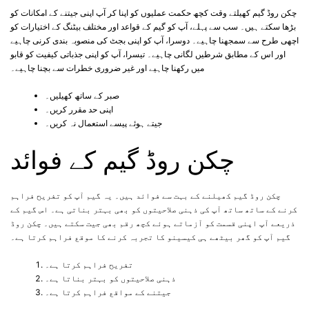
چکن روڈ گیم کھیلتے وقت کچھ حکمت عملیوں کو اپنا کر آپ اپنی جیتنے کے امکانات کو
بڑھا سکتے ہیں۔ سب سے پہلے، آپ کو گیم کے قواعد اور مختلف بیٹنگ کے اختیارات کو
اچھی طرح سے سمجھنا چاہیے۔ دوسرا، آپ کو اپنی بجٹ کی منصوبہ بندی کرنی چاہیے
اور اس کے مطابق شرطیں لگانی چاہیے۔ تیسرا، آپ کو اپنی جذباتی کیفیت کو قابو
میں رکھنا چاہیے اور غیر ضروری خطرات سے بچنا چاہیے۔
صبر کے ساتھ کھیلیں۔
اپنی حد مقرر کریں۔
جیتے ہوئے پیسے استعمال نہ کریں۔
چکن روڈ گیم کے فوائد
چکن روڈ گیم کھیلنے کے بہت سے فوائد ہیں۔ یہ گیم آپ کو تفریح فراہم
کرنے کے ساتھ ساتھ آپ کی ذہنی صلاحیتوں کو بھی بہتر بناتی ہے۔ اس گیم کے
ذریعے آپ اپنی قسمت کو آزماتے ہوئے کچھ رقم بھی جیت سکتے ہیں۔ چکن روڈ
گیم آپ کو گھر بیٹھے ہی کیسینو کا تجربہ کرنے کا موقع فراہم کرتا ہے۔
تفریح فراہم کرتا ہے۔
ذہنی صلاحیتوں کو بہتر بناتا ہے۔
جیتنے کے مواقع فراہم کرتا ہے۔