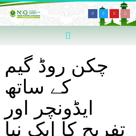
چکن روڈ گیم
کے ساتھ
ایڈونچر اور
تفریح کا ایک نیا