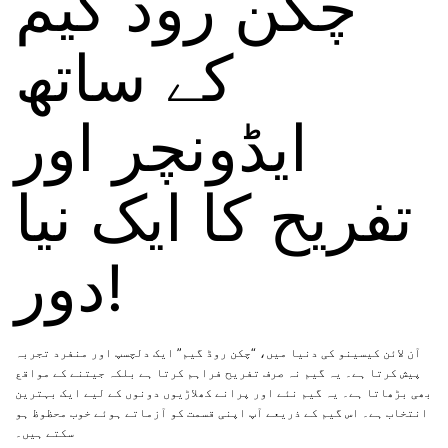
چکن روڈ گیم
کے ساتھ
ایڈونچر اور
تفریح کا ایک نیا
دور!
آن لائن کیسینو کی دنیا میں، “چکن روڈ گیم” ایک دلچسپ اور منفرد تجربہ
پیش کرتا ہے۔ یہ گیم نہ صرف تفریح فراہم کرتا ہے بلکہ جیتنے کے مواقع
بھی بڑھاتا ہے۔ یہ گیم نئے اور پرانے کھلاڑیوں دونوں کے لیے ایک بہترین
انتخاب ہے۔ اس گیم کے ذریعے آپ اپنی قسمت کو آزماتے ہوئے خوب محظوظ ہو
سکتے ہیں۔