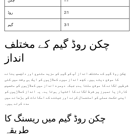
1:1
چکن
2:1
روڈ
3:1
گیم
چکن روڈ گیم کے مختلف
انداز
چکن روڈ گیم کے مختلف انداز آپ کو گیم کو مزید متنوع اور دلچسپ بنانے
کا موقع دیتے ہیں۔ کچھ انداز میں، کھلاڑیوں کو ایک ہی وقت میں کئی
شرطیں لگانے کا موقع ملتا ہے، جبکہ دوسرے انداز میں کھلاڑیوں کو مخصوص
کارڈز یا نمبرز پر شرط لگانے کا اختیار ہوتا ہے۔ یہ انداز کھلاڑیوں کو
اپنی حکمت عملی کو استعمال کرنے اور جیتنے کے امکانات کو بڑھانے میں
مدد کرتے ہیں۔
چکن روڈ گیم میں ریسنگ کا
طریقہ