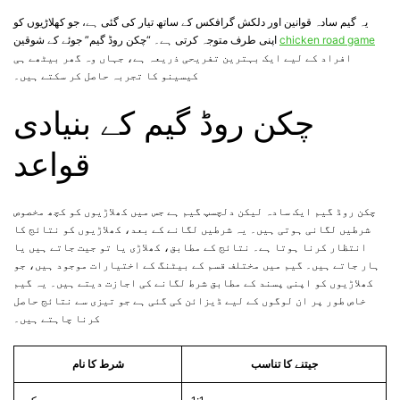
یہ گیم سادہ قوانین اور دلکش گرافکس کے ساتھ تیار کی گئی ہے، جو کھلاڑیوں کو
chicken road game
اپنی طرف متوجہ کرتی ہے۔ “چکن روڈ گیم” جوئے کے شوقین
افراد کے لیے ایک بہترین تفریحی ذریعہ ہے، جہاں وہ گھر بیٹھے ہی
کیسینو کا تجربہ حاصل کر سکتے ہیں۔
چکن روڈ گیم کے بنیادی
قواعد
چکن روڈ گیم ایک سادہ لیکن دلچسپ گیم ہے جس میں کھلاڑیوں کو کچھ مخصوص
شرطیں لگانی ہوتی ہیں۔ یہ شرطیں لگانے کے بعد، کھلاڑیوں کو نتائج کا
انتظار کرنا ہوتا ہے۔ نتائج کے مطابق، کھلاڑی یا تو جیت جاتے ہیں یا
ہار جاتے ہیں۔ گیم میں مختلف قسم کے بیٹنگ کے اختیارات موجود ہیں، جو
کھلاڑیوں کو اپنی پسند کے مطابق شرط لگانے کی اجازت دیتے ہیں۔ یہ گیم
خاص طور پر ان لوگوں کے لیے ڈیزائن کی گئی ہے جو تیزی سے نتائج حاصل
کرنا چاہتے ہیں۔
جیتنے کا تناسب
شرط کا نام